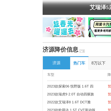
艾瑞泽5
济源降价信息
济源
热门车
8万以下
车型
降
2023款探索06 悦野版 1.6T 四
2023款瑞虎9 2.0T 自动四驱旗
2022款艾瑞泽8 1.6T DCT雅
2023款欧萌达 1.5T CVT新动版