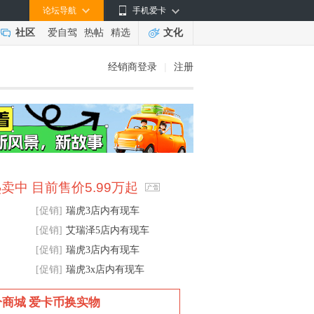
论坛导航
手机爱卡
社区
爱自驾
热帖
精选
文化
经销商登录
|
注册
卖中 目前售价5.99万起
[促销]
瑞虎3店内有现车
[促销]
艾瑞泽5店内有现车
[促销]
瑞虎3店内有现车
[促销]
瑞虎3x店内有现车
分商城 爱卡币换实物